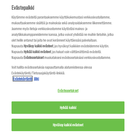
Evästepalkki
Käytämme evästeitä parantaaksemme käyttökokemustasi verkkosivustollamme,
mukauttaaksemme sisältöä ja mainoksia sekä analysoidaksemme liikennettämme.
Jaamme myös tietoja verkkosivustomme käytöstäsi mainos- ja
analytiikkakumppaneidemme kanssa, jotka voivat yhdistää ne muihin tietoihin, jotka
olet heille antanut tai joita he ovat keränneet käyttäessäsi palveluitaan.
Napsauta
Hyväksy kaikki evästeet
, jos hyväksyt kaikkien evästeidemme käytön.
Napsauta
Hylkää kaikki evästeet
, jos haluat vain välttämättömiä evästeitä.
Napsauta
Evästeasetukset
muokataksesi evästeasetuksiasi verkkosivustollamme.
Voit hallita evästeasetuksia napsauttamalla alatunnisteessa olevaa
Evästekäytäntö/Tietosuojakäytäntö-linkkiä.
Evästekäytäntö
Jälki
Evästeasetukset
Hylkää kaikki
Hyväksy kaikki evästeet