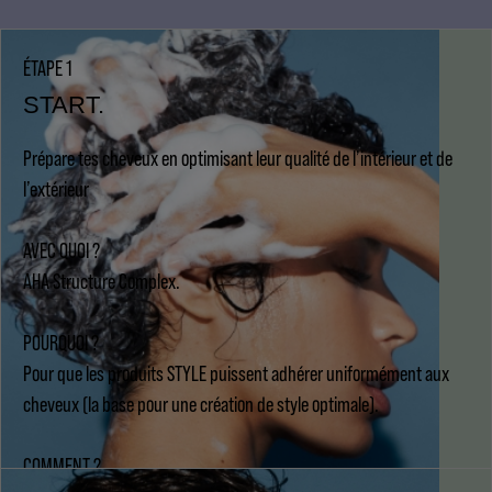
ÉTAPE 1
START.
Prépare tes cheveux en optimisant leur qualité de l’intérieur et de
l’extérieur
AVEC QUOI ?
AHA Structure Complex.
POURQUOI ?
Pour que les produits STYLE puissent adhérer uniformément aux
cheveux (la base pour une création de style optimale).
COMMENT ?