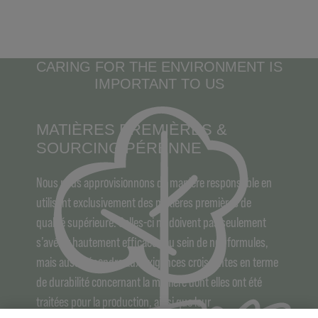
CARING FOR THE ENVIRONMENT IS
IMPORTANT TO US
MATIÈRES PREMIÈRES &
SOURCING PÉRENNE
Nous nous approvisionnons de manière responsable en
utilisant exclusivement des matières premières de
qualité supérieure. Celles-ci ne doivent pas seulement
s’avérer hautement efficaces au sein de nos formules,
mais aussi répondre aux exigences croissantes en terme
de durabilité concernant la manière dont elles ont été
traitées pour la production, ainsi que leur