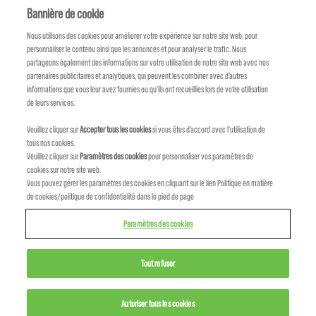
(bio)dégradabilité après utilisation./p>
Bannière de cookie
Nous utilisons des cookies pour améliorer votre expérience sur notre site web, pour
personnaliser le contenu ainsi que les annonces et pour analyser le trafic. Nous
partageons également des informations sur votre utilisation de notre site web avec nos
partenaires publicitaires et analytiques, qui peuvent les combiner avec d'autres
informations que vous leur avez fournies ou qu'ils ont recueillies lors de votre utilisation
de leurs services.
Veuillez cliquer sur
Accepter tous les cookies
si vous êtes d'accord avec l'utilisation de
tous nos cookies.
Veuillez cliquer sur
Paramètres des cookies
pour personnaliser vos paramètres de
cookies sur notre site web.
Vous pouvez gérer les paramètres des cookies en cliquant sur le lien Politique en matière
de cookies/politique de confidentialité dans le pied de page
Paramètres des cookies
Tout refuser
Autoriser tous les cookies