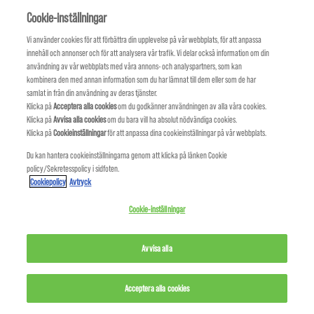
DECLIN
Cookie-inställningar
ACCEPT
E
Vi använder cookies för att förbättra din upplevelse på vår webbplats, för att anpassa
innehåll och annonser och för att analysera vår trafik. Vi delar också information om din
användning av vår webbplats med våra annons- och analyspartners, som kan
Link to Cookie Policy
kombinera den med annan information som du har lämnat till dem eller som de har
samlat in från din användning av deras tjänster.
KMS IS A PART OF
Klicka på
Acceptera alla cookies
om du godkänner användningen av alla våra cookies.
Klicka på
Avvisa alla cookies
om du bara vill ha absolut nödvändiga cookies.
Klicka på
Cookieinställningar
för att anpassa dina cookieinställningar på vår webbplats.
Du kan hantera cookieinställningarna genom att klicka på länken Cookie
policy/Sekretesspolicy i sidfoten.
Cookiepolicy
Avtryck
Cookie-inställningar
Avvisa alla
Acceptera alla cookies