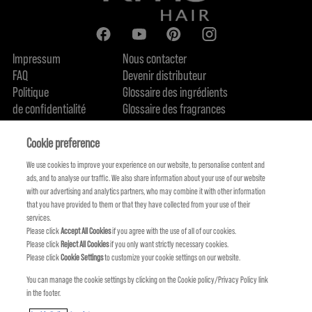
Impressum
Nous contacter
FAQ
Devenir distributeur
Politique
Glossaire des ingrédients
de confidentialité
Glossaire des fragrances
Politique de cookie
Engagement en terme de durabilité
FIND US
Qui sommes-nous
Cookie preference
We use cookies to improve your experience on our website, to personalise content and
ads, and to analyse our traffic. We also share information about your use of our website
with our advertising and analytics partners, who may combine it with other information
that you have provided to them or that they have collected from your use of their
services.
Please click
Accept All Cookies
if you agree with the use of all of our cookies.
Please click
Reject All Cookies
if you only want strictly necessary cookies.
Please click
Cookie Settings
to customize your cookie settings on our website.
You can manage the cookie settings by clicking on the Cookie policy/Privacy Policy link
in the footer.