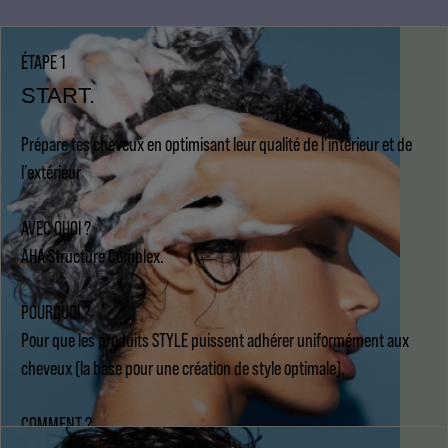
ÉTAPE 1
START.
Prépare tes cheveux en optimisant leur qualité de l’intérieur et de
l’extérieur
AVEC QUOI ?
AHA Structure Complex.
POURQUOI ?
Pour que les produits STYLE puissent adhérer uniformément aux
cheveux (la base pour une création de style optimale).
COMMENT ?