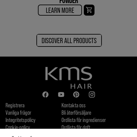
POWDER
LEARN MORE
DISCOVER ALL PRODUCTS
Registrera
Kontakta oss
Vanliga frågor
Bli återförsäljare
Integritetspolicy
Ordlista för ingredienser
Cookie-policy
Ordlista för doft
Om oss
Åtagande om hållbarhet
FIND US