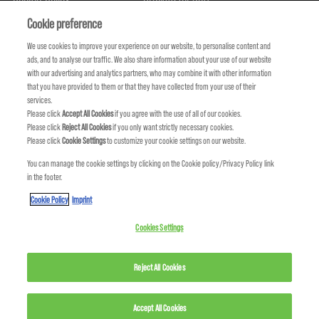
Om oss
Åtagande om hållbarhet
FIND US
Cookie preference
We use cookies to improve your experience on our website, to personalise content and
ads, and to analyse our traffic. We also share information about your use of our website
with our advertising and analytics partners, who may combine it with other information
that you have provided to them or that they have collected from your use of their
services.
Please click
Accept All Cookies
if you agree with the use of all of our cookies.
Please click
Reject All Cookies
if you only want strictly necessary cookies.
Please click
Cookie Settings
to customize your cookie settings on our website.
You can manage the cookie settings by clicking on the Cookie policy/Privacy Policy link
in the footer.
KMS IS A PART OF
Cookie Policy
Imprint
Cookies Settings
Reject All Cookies
Accept All Cookies