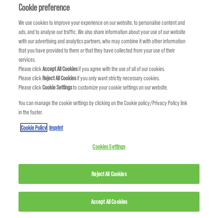
Om oss
Åtagande om hållbarhet
FIND US
Cookie preference
We use cookies to improve your experience on our website, to personalise content and
ads, and to analyse our traffic. We also share information about your use of our website
with our advertising and analytics partners, who may combine it with other information
that you have provided to them or that they have collected from your use of their
services.
Please click
Accept All Cookies
if you agree with the use of all of our cookies.
Please click
Reject All Cookies
if you only want strictly necessary cookies.
Please click
Cookie Settings
to customize your cookie settings on our website.
You can manage the cookie settings by clicking on the Cookie policy/Privacy Policy link
in the footer.
KMS IS A PART OF
Cookie Policy
Imprint
Cookies Settings
Reject All Cookies
Accept All Cookies