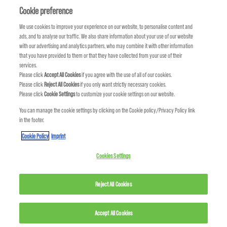
Om oss
Åtagande om hållbarhet
FIND US
Cookie preference
We use cookies to improve your experience on our website, to personalise content and
ads, and to analyse our traffic. We also share information about your use of our website
with our advertising and analytics partners, who may combine it with other information
that you have provided to them or that they have collected from your use of their
services.
Please click
Accept All Cookies
if you agree with the use of all of our cookies.
Please click
Reject All Cookies
if you only want strictly necessary cookies.
Please click
Cookie Settings
to customize your cookie settings on our website.
You can manage the cookie settings by clicking on the Cookie policy/Privacy Policy link
in the footer.
KMS IS A PART OF
Cookie Policy
Imprint
Cookies Settings
Reject All Cookies
Accept All Cookies