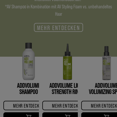
*AV Shampoo in Kombination mit AV Styling Foam vs. unbehandeltes
Haar
MEHR ENTDECKEN
ADDVOLUME
ADDVOLUME LIQUID
ADDVOLUM
SHAMPOO
STRENGTH RINSE
VOLUMIZING S
MEHR ENTDECKEN
MEHR ENTDECKEN
MEHR ENTDEC