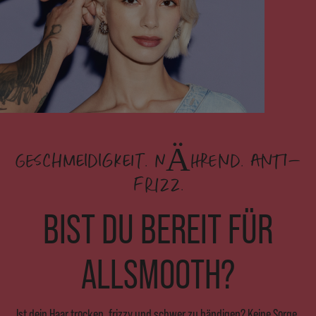
GESCHMEIDIGKEIT. NÄHREND. ANTI-
FRIZZ.
BIST DU BEREIT FÜR
ALLSMOOTH?
Ist dein Haar trocken, frizzy und schwer zu bändigen? Keine Sorge,