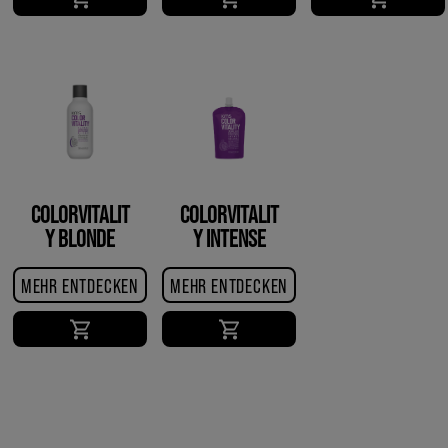
COLORVITALIT
COLORVITALIT
Y BLONDE
Y INTENSE
CONDITIONER
GLOSS
TREATMENT
MEHR ENTDECKEN
MEHR ENTDECKEN