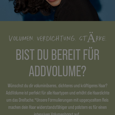
VOLUMEN. VERDICHTUNG. STÄRKE.
BIST DU BEREIT FÜR
ADDVOLUME?
Wünschst du dir voluminöseres, dichteres und kräftigeres Haar?
AddVolume ist perfekt für alle Haartypen und erhöht die Haardichte
um das Dreifache.*Unsere Formulierungen mit upgecyceltem Reis
machen dein Haar widerstandsfähiger und polstern es für einen
intensiven Volumenboost auf.