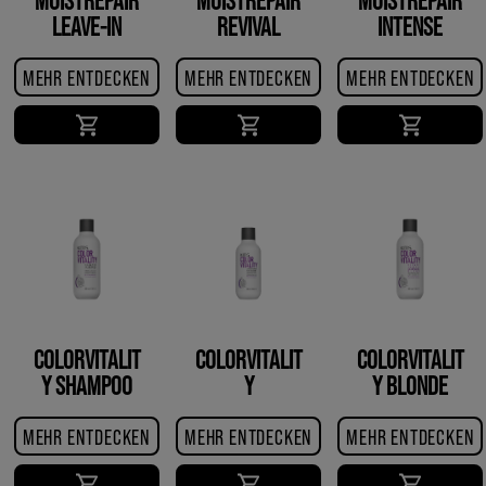
LEAVE-IN
REVIVAL
INTENSE
CONDITIONER
CREME
RESTORE
TREATMENT
MEHR ENTDECKEN
MEHR ENTDECKEN
MEHR ENTDECKEN
COLORVITALIT
COLORVITALIT
COLORVITALIT
Y SHAMPOO
Y
Y BLONDE
CONDITIONER
SHAMPOO
MEHR ENTDECKEN
MEHR ENTDECKEN
MEHR ENTDECKEN