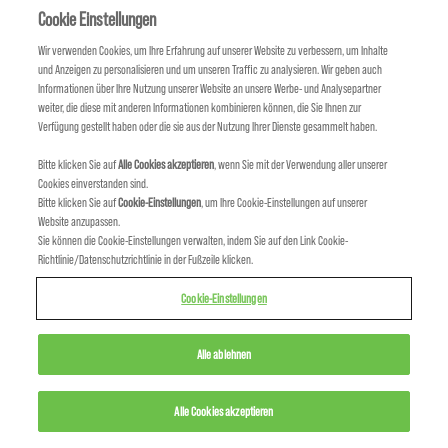
Cookie Einstellungen
Wir verwenden Cookies, um Ihre Erfahrung auf unserer Website zu verbessern, um Inhalte
und Anzeigen zu personalisieren und um unseren Traffic zu analysieren. Wir geben auch
TECHNOLOGIE
Informationen über Ihre Nutzung unserer Website an unsere Werbe- und Analysepartner
weiter, die diese mit anderen Informationen kombinieren können, die Sie Ihnen zur
PERFORMANCE X NACHHALTIGKEIT
Verfügung gestellt haben oder die sie aus der Nutzung Ihrer Dienste gesammelt haben.
Bitte klicken Sie auf
Alle Cookies akzeptieren
, wenn Sie mit der Verwendung aller unserer
Cookies einverstanden sind.
Bitte klicken Sie auf
Cookie-Einstellungen
, um Ihre Cookie-Einstellungen auf unserer
Website anzupassen.
Sie können die Cookie-Einstellungen verwalten, indem Sie auf den Link Cookie-
Richtlinie/Datenschutzrichtlinie in der Fußzeile klicken.
Cookie-Einstellungen
Alle ablehnen
Alle Cookies akzeptieren
GLOBAL CREATIVE AWARDS