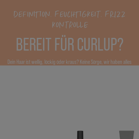
DEFINITION. FEUCHTIGKEIT. FRIZZ
KONTROLLE
BEREIT FÜR CURLUP?
Dein Haar ist wellig, lockig oder kraus? Keine Sorge, wir haben alles
für dich! Unsere neuen CurlUp Produkte mit recyceltem Kürbis
spenden Feuchtigkeit, definieren und verbessern die Elastizität*, für
geschmeidiges, sprungkräftiges Haar.
* Vs. unbehandeltes Haar
ENTDECKE MEHR