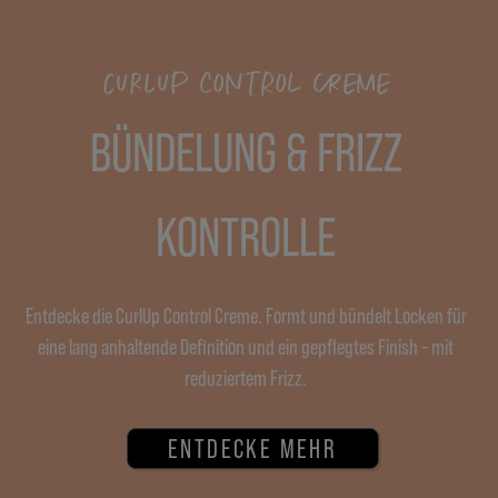
CURLUP CONTROL CREME
BÜNDELUNG & FRIZZ
KONTROLLE
Entdecke die CurlUp Control Creme. Formt und bündelt Locken für
eine lang anhaltende Definition und ein gepflegtes Finish – mit
reduziertem Frizz.
ENTDECKE MEHR