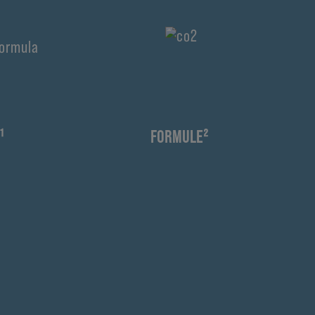
¹
FORMULE²