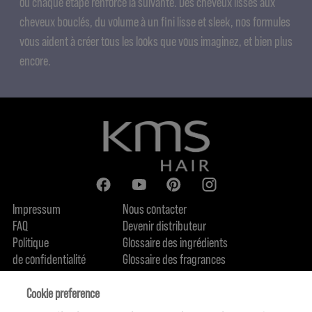
où chaque étape renforce la suivante. Des cheveux lisses aux
cheveux bouclés, du volume à un fini lisse et sleek, nos formules
vous aident à créer tous les looks que vous imaginez, et bien plus
encore.
Impressum
Nous contacter
FAQ
Devenir distributeur
Politique
Glossaire des ingrédients
de confidentialité
Glossaire des fragrances
Politique de cookie
Engagement en terme de durabilité
FIND US
Qui sommes-nous
Cookie preference