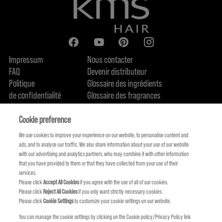
Impressum
Nous contacter
FAQ
Devenir distributeur
Politique
Glossaire des ingrédients
de confidentialité
Glossaire des fragrances
Politique de cookie
Engagement en terme de durabilité
FIND US
Qui sommes-nous
Cookie preference
We use cookies to improve your experience on our website, to personalise content and
ads, and to analyse our traffic. We also share information about your use of our website
with our advertising and analytics partners, who may combine it with other information
that you have provided to them or that they have collected from your use of their
services.
Please click
Accept All Cookies
if you agree with the use of all of our cookies.
Please click
Reject All Cookies
if you only want strictly necessary cookies.
Please click
Cookie Settings
to customize your cookie settings on our website.
You can manage the cookie settings by clicking on the Cookie policy/Privacy Policy link