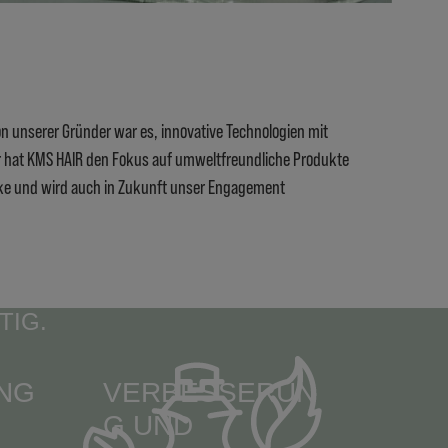
ion unserer Gründer war es, innovative Technologien mit
r hat KMS HAIR den Fokus auf umweltfreundliche Produkte
arke und wird auch in Zukunft unser Engagement
TIG.
NG
VERBESSERUN
UP
G UND
IN