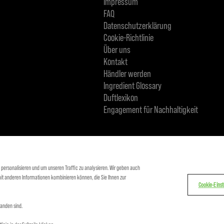
Impressum
FAQ
Datenschutzerklärung
Cookie-Richtlinie
Über uns
Kontakt
Händler werden
Ingredient Glossary
Duftlexikon
Engagement für Nachhaltigkeit
KMS IST TEIL VON
 personalisieren und um unseren Traffic zu analysieren. Wir geben auch
mit anderen Informationen kombinieren können, die Sie Ihnen zur
Cookie-Einst
tanden sind.