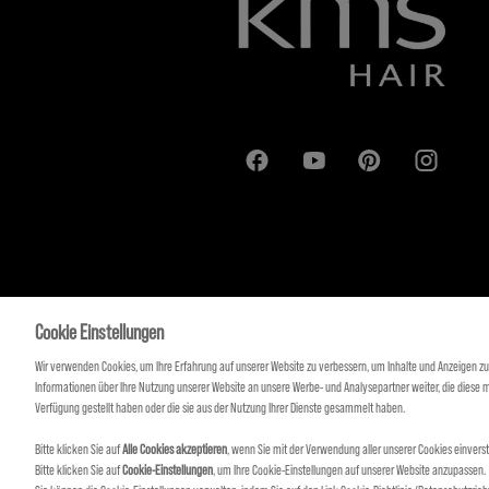
Cookie Einstellungen
Wir verwenden Cookies, um Ihre Erfahrung auf unserer Website zu verbessern, um Inhalte und Anzeigen zu
Informationen über Ihre Nutzung unserer Website an unsere Werbe- und Analysepartner weiter, die diese 
Verfügung gestellt haben oder die sie aus der Nutzung Ihrer Dienste gesammelt haben.
Bitte klicken Sie auf
Alle Cookies akzeptieren
, wenn Sie mit der Verwendung aller unserer Cookies einvers
Bitte klicken Sie auf
Cookie-Einstellungen
, um Ihre Cookie-Einstellungen auf unserer Website anzupassen.