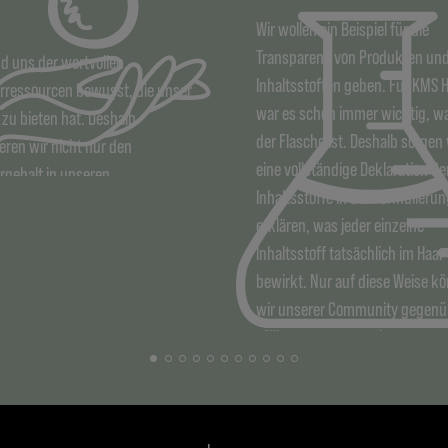
Wir wollen ein Beispiel für die
Transparenz von Produkten un
nd uns der wertvollen
Inhaltsstoffen geben. Für KMS 
rressourcen bewusst, die unser
war es schon immer wichtig, wa
 zu bieten hat. Deshalb
der Flasche ist. Deshalb sorgen 
eren wir nicht nur den
eine vollständige Deklaration de
gehalt in unseren
Inhaltsstoffe in der Formulieru
lierungen, sondern denken
erklären, was jeder einzelne
über neue
Inhaltsstoff tatsächlich im Haar
dungsmöglichkeiten für
bewirkt. Nur auf diese Weise k
e Produkte nach. So können
wir unserer Community gegenü
unsere Verbraucher:innen
völlig transparent sein.
r sparen. Außerdem wählen wir
haltsstoffe unserer Rinse-out-
te sorgfältig aus, um die
rverschmutzung zu verringern.