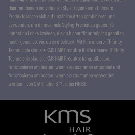
Haar mit deinem individuellen Style tragen kannst. Unsere
Produkte lassen sich auf unzählige Arten kombinieren und
verwenden, um dir maximale Styling-Freiheit zu geben. So
kannst du Looks kreieren, die du bisher für unmöglich gehalten
hast – genau so, wie du es möchtest. Mit Hilfe unserer TRIfinity
Technologie sind alle KMS HAIR Produkte it Hilfe unserer TRIfinity
Technologie sind alle KMS HAIR Produkte kompatibel und
funktionieren am besten, wenn sie zusammen ompatibel und
funktionieren am besten, wenn sie zusammen verwendet
werden ‒ von START. über STYLE. bis FINISH.