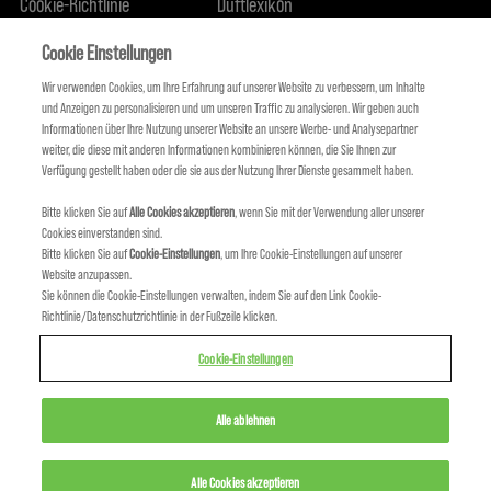
Cookie-Richtlinie
Duftlexikon
Über uns
Engagement für Nachhaltigkeit
FIND US
Cookie Einstellungen
Wir verwenden Cookies, um Ihre Erfahrung auf unserer Website zu verbessern, um Inhalte
und Anzeigen zu personalisieren und um unseren Traffic zu analysieren. Wir geben auch
Informationen über Ihre Nutzung unserer Website an unsere Werbe- und Analysepartner
weiter, die diese mit anderen Informationen kombinieren können, die Sie Ihnen zur
Verfügung gestellt haben oder die sie aus der Nutzung Ihrer Dienste gesammelt haben.
Bitte klicken Sie auf
Alle Cookies akzeptieren
, wenn Sie mit der Verwendung aller unserer
Cookies einverstanden sind.
Bitte klicken Sie auf
Cookie-Einstellungen
, um Ihre Cookie-Einstellungen auf unserer
Website anzupassen.
Sie können die Cookie-Einstellungen verwalten, indem Sie auf den Link Cookie-
KMS IST TEIL VON
Richtlinie/Datenschutzrichtlinie in der Fußzeile klicken.
Cookie-Einstellungen
Alle ablehnen
Alle Cookies akzeptieren