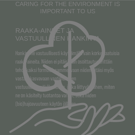
CARING FOR THE ENVIRONMENT IS
IMPORTANT TO US
RAAKA-AINEET JA
VASTUULLINEN HANKINTA
Hankimme vastuullisesti käyttämällä vain korkealaatuisia
raaka-aineita. Niiden ei pitäisi vain osoittautua erittäin
tehokkaiksi formuloissamme, vaan niiden pitäisi myös
vastata kasvavaan vaatimukseen
vastuullisuusnäkökohdista, jotka liittyvät siihen, miten
ne on käsitelty tuotantoa varten, sekä niiden
(bio)hajoavuuteen käytön jälkeen.