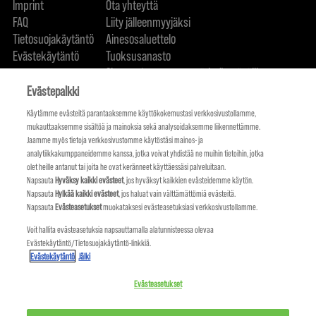
Imprint
Ota yhteyttä
FAQ
Liity jälleenmyyjäksi
Tietosuojakäytäntö
Ainesosaluettelo
Evästekäytäntö
Tuoksusanasto
Sitoumuksemme ympäristöystävällisyyteen
FIND US
Evästepalkki
Käytämme evästeitä parantaaksemme käyttökokemustasi verkkosivustollamme,
mukauttaaksemme sisältöä ja mainoksia sekä analysoidaksemme liikennettämme.
Jaamme myös tietoja verkkosivustomme käytöstäsi mainos- ja
analytiikkakumppaneidemme kanssa, jotka voivat yhdistää ne muihin tietoihin, jotka
olet heille antanut tai joita he ovat keränneet käyttäessäsi palveluitaan.
Napsauta
Hyväksy kaikki evästeet
, jos hyväksyt kaikkien evästeidemme käytön.
Napsauta
Hylkää kaikki evästeet
, jos haluat vain välttämättömiä evästeitä.
Napsauta
Evästeasetukset
muokataksesi evästeasetuksiasi verkkosivustollamme.
Voit hallita evästeasetuksia napsauttamalla alatunnisteessa olevaa
Evästekäytäntö/Tietosuojakäytäntö-linkkiä.
KMS IS A PART OF
Evästekäytäntö
Jälki
Evästeasetukset