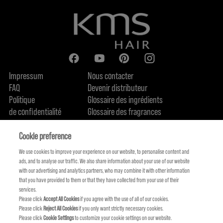
Impressum
Nous contacter
FAQ
Devenir distributeur
Politique
Glossaire des ingrédients
de confidentialité
Glossaire des fragrances
Politique de cookie
Engagement en terme de durabilité
FIND US
Qui sommes-nous
Cookie preference
We use cookies to improve your experience on our website, to personalise content and
ads, and to analyse our traffic. We also share information about your use of our website
with our advertising and analytics partners, who may combine it with other information
that you have provided to them or that they have collected from your use of their
services.
Please click
Accept All Cookies
if you agree with the use of all of our cookies.
Please click
Reject All Cookies
if you only want strictly necessary cookies.
Please click
Cookie Settings
to customize your cookie settings on our website.