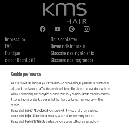
Impressum
Nous contacter
FAQ
Devenir distributeur
Politique
Glossaire des ingrédients
de confidentialité
Glossaire des fragrances
Politique de cookie
Engagement en terme de durabilité
FIND US
Qui sommes-nous
Cookie preference
We use cookies to improve your experience on our website, to personalise content and
ads, and to analyse our traffic. We also share information about your use of our website
with our advertising and analytics partners, who may combine it with other information
that you have provided to them or that they have collected from your use of their
services.
Please click
Accept All Cookies
if you agree with the use of all of our cookies.
Please click
Reject All Cookies
if you only want strictly necessary cookies.
Please click
Cookie Settings
to customize your cookie settings on our website.