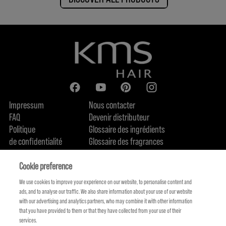
Impressum
Nous contacter
FAQ
Devenir distributeur
Politique
Glossaire des ingrédients
de confidentialité
Glossaire des fragrances
Politique de cookie
Engagement en terme de durabilité
FIND US
Qui sommes-nous
Cookie preference
We use cookies to improve your experience on our website, to personalise content and
ads, and to analyse our traffic. We also share information about your use of our website
with our advertising and analytics partners, who may combine it with other information
that you have provided to them or that they have collected from your use of their
services.