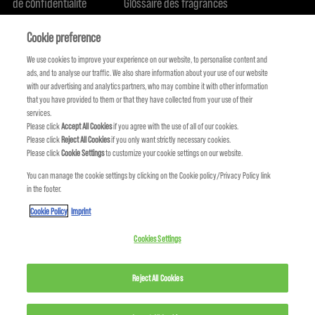
de confidentialité
Glossaire des fragrances
Politique de cookie
Engagement en terme de durabilité
FIND US
Qui sommes-nous
Cookie preference
We use cookies to improve your experience on our website, to personalise content and
ads, and to analyse our traffic. We also share information about your use of our website
with our advertising and analytics partners, who may combine it with other information
that you have provided to them or that they have collected from your use of their
services.
Please click
Accept All Cookies
if you agree with the use of all of our cookies.
Please click
Reject All Cookies
if you only want strictly necessary cookies.
Please click
Cookie Settings
to customize your cookie settings on our website.
You can manage the cookie settings by clicking on the Cookie policy/Privacy Policy link
in the footer.
KMS FAIT PARTIE DE
Cookie Policy
Imprint
Cookies Settings
Reject All Cookies