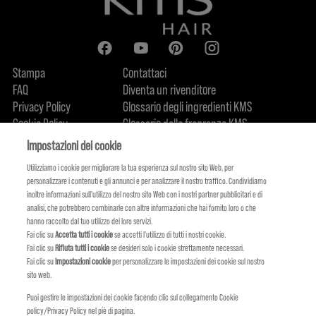
Stampa
Contattaci
FAQ
Diventa un rivenditore
Privacy Policy
Glossario degli ingredienti KMS
Cookie Policy
Glossario delle fragranze KMS
Chi siamo
Impegno sostenibile
FIND US
Impostazioni dei cookie
Utilizziamo i cookie per migliorare la tua esperienza sul nostro sito Web, per
personalizzare i contenuti e gli annunci e per analizzare il nostro traffico. Condividiamo
inoltre informazioni sull'utilizzo del nostro sito Web con i nostri partner pubblicitari e di
analisi, che potrebbero combinarle con altre informazioni che hai fornito loro o che
hanno raccolto dal tuo utilizzo dei loro servizi.
Fai clic su
Accetta tutti i cookie
se accetti l'utilizzo di tutti i nostri cookie.
Fai clic su
Rifiuta tutti i cookie
se desideri solo i cookie strettamente necessari.
Fai clic su
Impostazioni cookie
per personalizzare le impostazioni dei cookie sul nostro
sito web.
Puoi gestire le impostazioni dei cookie facendo clic sul collegamento Cookie
policy/Privacy Policy nel piè di pagina.