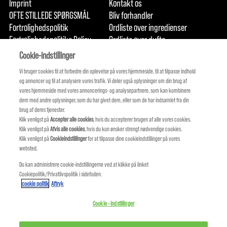
Imprint
Kontakt os
OFTE STILLEDE SPØRGSMÅL
Bliv forhandler
Fortrolighedspolitik
Ordliste over ingredienser
Fortrolighedspolitike Policy
Ordliste over dufte
Om os
Forpligtelse til bæredygtighed
FIND US
Cookie-indstillinger
Vi bruger cookies til at forbedre din oplevelse på vores hjemmeside, til at tilpasse indhold
og annoncer og til at analysere vores trafik. Vi deler også oplysninger om din brug af
vores hjemmeside med vores annoncerings- og analysepartnere, som kan kombinere
dem med andre oplysninger, som du har givet dem, eller som de har indsamlet fra din
brug af deres tjenester.
Klik venligst på
Accepter alle cookies
, hvis du accepterer brugen af ​​alle vores cookies.
Klik venligst på
Afvis alle cookies
, hvis du kun ønsker strengt nødvendige cookies.
Klik venligst på
Cookieindstillinger
for at tilpasse dine cookieindstillinger på vores
websted.
Du kan administrere cookie-indstillingerne ved at klikke på linket
Cookiepolitik/Privatlivspolitik i sidefoden.
KMS IS A PART OF
cookie politik
Aftryk
Cookie - indstillinger