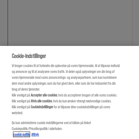
Cookie-indstillinger
Vi bruger cookies til at forbedre din oplevelse på vores hjemmeside, til at tilpasse indhold
og annoncer og til at analysere vores trafik. Vi deler også oplysninger om din brug af
vores hjemmeside med vores annoncerings- og analysepartnere, som kan kombinere
dem med andre oplysninger, som du har givet dem, eller som de har indsamlet fra din
brug af deres tjenester.
Klik venligst på
Accepter alle cookies
, hvis du accepterer brugen af ​​alle vores cookies.
Klik venligst på
Afvis alle cookies
, hvis du kun ønsker strengt nødvendige cookies.
Klik venligst på
Cookieindstillinger
for at tilpasse dine cookieindstillinger på vores
websted.
Du kan administrere cookie-indstillingerne ved at klikke på linket
Cookiepolitik/Privatlivspolitik i sidefoden.
cookie politik
Aftryk