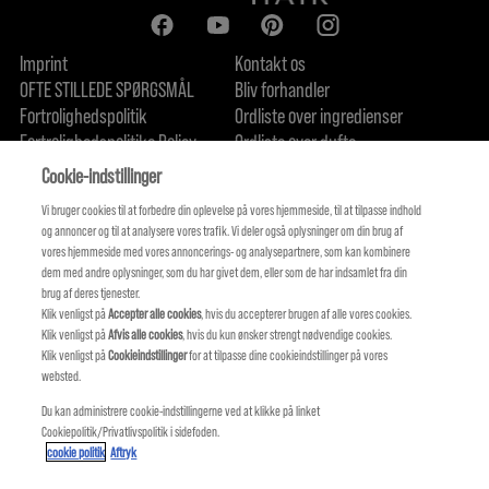
Imprint
Kontakt os
OFTE STILLEDE SPØRGSMÅL
Bliv forhandler
Fortrolighedspolitik
Ordliste over ingredienser
Fortrolighedspolitike Policy
Ordliste over dufte
Om os
Forpligtelse til bæredygtighed
FIND US
Cookie-indstillinger
Vi bruger cookies til at forbedre din oplevelse på vores hjemmeside, til at tilpasse indhold
og annoncer og til at analysere vores trafik. Vi deler også oplysninger om din brug af
vores hjemmeside med vores annoncerings- og analysepartnere, som kan kombinere
dem med andre oplysninger, som du har givet dem, eller som de har indsamlet fra din
brug af deres tjenester.
Klik venligst på
Accepter alle cookies
, hvis du accepterer brugen af ​​alle vores cookies.
Klik venligst på
Afvis alle cookies
, hvis du kun ønsker strengt nødvendige cookies.
Klik venligst på
Cookieindstillinger
for at tilpasse dine cookieindstillinger på vores
websted.
Du kan administrere cookie-indstillingerne ved at klikke på linket
Cookiepolitik/Privatlivspolitik i sidefoden.
KMS IS A PART OF
cookie politik
Aftryk