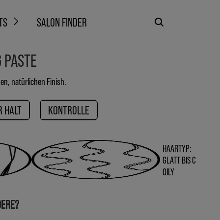
TS
SALON FINDER
G PASTE
en, natürlichen Finish.
R HALT
KONTROLLE
HAARTYP:
GLATT BIS C
OILY
DERE?