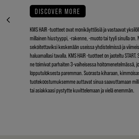
DISCOVER MORE
KMS HAIR -tuotteet ovat monikäyttöisiä ja vastaavat yksilöllis
millainen hiustyyppi, -rakenne, -muoto tai tyyli sinulla on.
sekoitettaviksi keskenään useissa yhdistelmissä ja viimei
haluamallasi tavalla. KMS HAIR -tuotteet on jaoteltu START.
ne toimivat parhaiten 3-vaiheisessa hoitomenetelmässä, jo
lopputuloksesta paremman. Suorasta kiharaan, kimmoisas
tuotekoostumuksemme auttavat sinua saavuttamaan millai
tai asiakkaasi pystytte kuvittelemaan ja vielä enemmän.