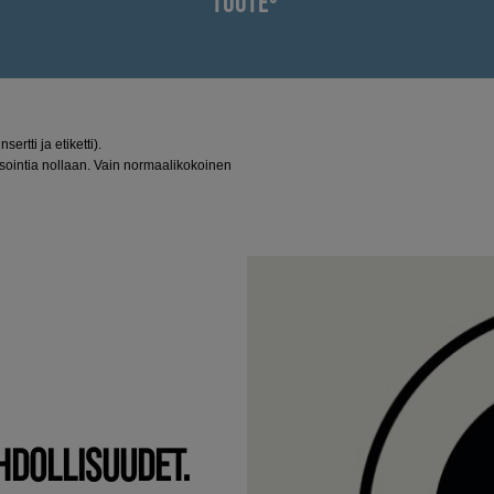
TUOTE³
ertti ja etiketti).
sointia nollaan. Vain normaalikokoinen
HDOLLISUUDET.