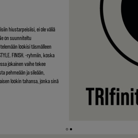
iin hiustarpeisiisi, ei ole väliä
 Ne on suunniteltu
stelemään lookisi täsmälleen
 STYLE. FINISH. -ryhmiin, koska
ssa jokainen vaihe tekee
ta pehmeään ja sileään,
sen lookin tahansa, jonka sinä