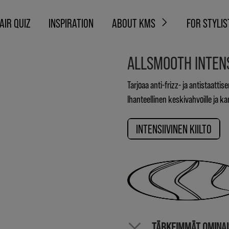
AIR QUIZ
INSPIRATION
ABOUT KMS
FOR STYLIS
ALLSMOOTH INTENS
Tarjoaa anti-frizz- ja antistaattis
Ihanteellinen keskivahvoille ja kar
INTENSIIVINEN KIILTO
TÄRKEIMMÄT OMINA