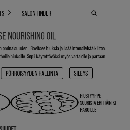
TS
SALON FINDER
E NOURISHING OIL
en ominaisuuden. Ravitsee hiuksia ja lisää intensiivistä kiiltoa.
heille hiuksille. Sopii käytettäväksi myös vartalolle ja partaan.
PÖRRÖISYYDEN HALLINTA
SILEYS
HIUSTYYPPI:
SUORISTA ERITTÄIN KI
HAROILLE
ISUUDET