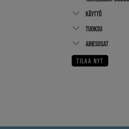
KÄYTTÖ
TUOKSU
AINESOSAT
TILAA NYT