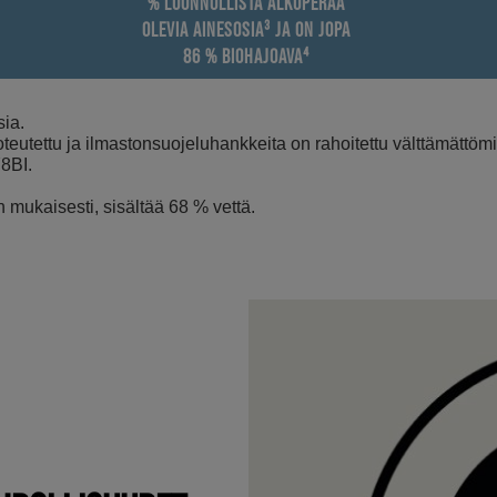
% LUONNOLLISTA ALKUPERÄÄ
OLEVIA AINESOSIA³ JA ON JOPA
86 % BIOHAJOAVA⁴
ia.
oteutettu ja ilmastonsuojeluhankkeita on rahoitettu välttämätt
Y8BI.
mukaisesti, sisältää 68 % vettä.