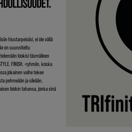
HDOLLISUUDET.
iin hiustarpeisiisi, ei ole väliä
 Ne on suunniteltu
stelemään lookisi täsmälleen
 STYLE. FINISH. -ryhmiin, koska
ssa jokainen vaihe tekee
ta pehmeään ja sileään,
sen lookin tahansa, jonka sinä