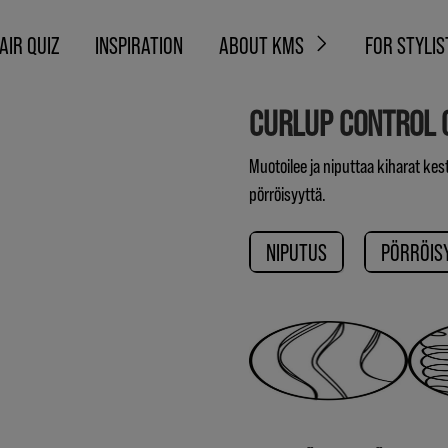
AIR QUIZ
INSPIRATION
ABOUT KMS
FOR STYLIS
CURLUP CONTROL 
Muotoilee ja niputtaa kiharat ke
pörröisyyttä.
NIPUTUS
PÖRRÖIS