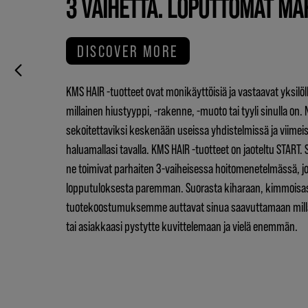
3 VAIHETTA. LOPUTTOMAT MA
DISCOVER MORE
KMS HAIR -tuotteet ovat monikäyttöisiä ja vastaavat yksilöllis
millainen hiustyyppi, -rakenne, -muoto tai tyyli sinulla on.
sekoitettaviksi keskenään useissa yhdistelmissä ja viimei
haluamallasi tavalla. KMS HAIR -tuotteet on jaoteltu START.
ne toimivat parhaiten 3-vaiheisessa hoitomenetelmässä, jo
lopputuloksesta paremman. Suorasta kiharaan, kimmoisas
tuotekoostumuksemme auttavat sinua saavuttamaan millai
tai asiakkaasi pystytte kuvittelemaan ja vielä enemmän.