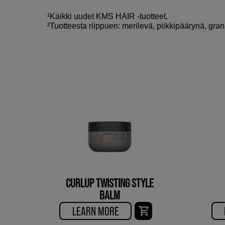
¹Kaikki uudet KMS HAIR -tuotteet.
²Tuotteesta riippuen: merilevä, piikkipäärynä, granaa
CURLUP TWISTING STYLE
BALM
LEARN MORE