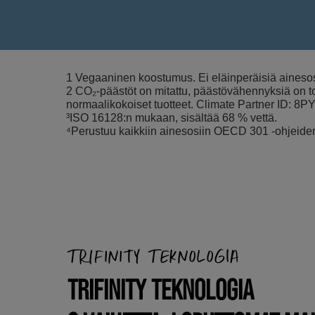
1 Vegaaninen koostumus. Ei eläinperäisiä ainesos
2 CO₂-päästöt on mitattu, päästövähennyksiä on t
normaalikokoiset tuotteet. Climate Partner ID: 8P
³ISO 16128:n mukaan, sisältää 68 % vettä.
⁴Perustuu kaikkiin ainesosiin OECD 301 -ohjeiden 
TRIFINITY TEKNOLOGIA
TRIFINITY TEKNOLOGIA