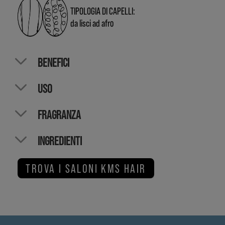
TIPOLOGIA DI CAPELLI:​
da lisci ad afro​
BENEFICI​
USO​
FRAGRANZA​
INGREDIENTI​
TROVA I SALONI KMS HAIR