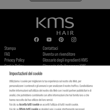
Stampa
Contattaci
FAQ
Diventa un rivenditore
Privacy Policy
Glossario degli ingredienti KMS
Cookie Policy
Glossario delle fragranze KMS
Chi siamo
Impegno sostenibile
FIND US
Impostazioni dei cookie
Utilizziamo i cookie per migliorare la tua esperienza sul nostro sito Web, per
personalizzare i contenuti e gli annunci e per analizzare il nostro traffico. Condividiamo
inoltre informazioni sull'utilizzo del nostro sito Web con i nostri partner pubblicitari e di
analisi, che potrebbero combinarle con altre informazioni che hai fornito loro o che
hanno raccolto dal tuo utilizzo dei loro servizi.
Fai clic su
Accetta tutti i cookie
se accetti l'utilizzo di tutti i nostri cookie.
Fai clic su
Rifiuta tutti i cookie
se desideri solo i cookie strettamente necessari.