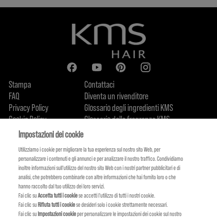
Stampa
Contattaci
FAQ
Diventa un rivenditore
Privacy Policy
Glossario degli ingredienti KMS
Cookie Policy
Glossario delle fragranze KMS
Chi siamo
Impegno sostenibile
FIND US
Impostazioni dei cookie
Utilizziamo i cookie per migliorare la tua esperienza sul nostro sito Web, per
personalizzare i contenuti e gli annunci e per analizzare il nostro traffico. Condividiamo
inoltre informazioni sull'utilizzo del nostro sito Web con i nostri partner pubblicitari e di
analisi, che potrebbero combinarle con altre informazioni che hai fornito loro o che
hanno raccolto dal tuo utilizzo dei loro servizi.
Fai clic su
Accetta tutti i cookie
se accetti l'utilizzo di tutti i nostri cookie.
Fai clic su
Rifiuta tutti i cookie
se desideri solo i cookie strettamente necessari.
Fai clic su
Impostazioni cookie
per personalizzare le impostazioni dei cookie sul nostro