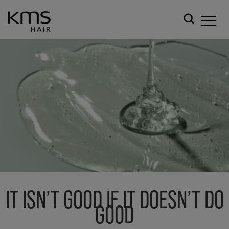
OUR COMMITMENT
IT ISN’T GOOD IF IT DOESN’T DO
GOOD