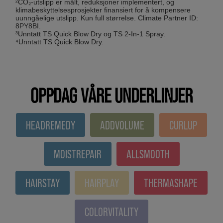
²CO₂-utslipp er målt, reduksjoner implementert, og
klimabeskyttelsesprosjekter finansiert for å kompensere
uunngåelige utslipp. Kun full størrelse. Climate Partner ID:
8PY8BI.
³Unntatt TS Quick Blow Dry og TS 2-In-1 Spray.
⁴Unntatt TS Quick Blow Dry.
OPPDAG VÅRE UNDERLINJER
HEADREMEDY
ADDVOLUME
CURLUP
MOISTREPAIR
ALLSMOOTH
HAIRSTAY
HAIRPLAY
THERMASHAPE
COLORVITALITY