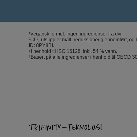
¹Vegansk formel. Ingen ingredienser fra dyr.
²CO₂-utslipp er målt, reduksjoner gjennomført, og 
ID: 8PY8BI.
⁶I henhold til ISO 16128, inkl. 54 % vann.
⁷Basert på alle ingredienser i henhold til OECD 301
TRIFINITY-TEKNOLOGI