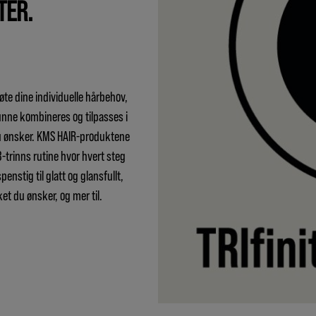
TER.
te dine individuelle hårbehov,
 kunne kombineres og tilpasses i
k du ønsker. KMS HAIR-produktene
 3-trinns rutine hvor hvert steg
spenstig til glatt og glansfullt,
t du ønsker, og mer til.