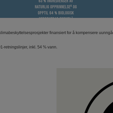
63 % INGREDIENSER AV
NATURLIG OPPRINNELSE⁶ OG
OPPTIL 64 % BIOLOGISK
NEDBRYTBAR FORMEL⁷
klimabeskyttelsesprosjekter finansiert for å kompensere uunngåel
-retningslinjer, inkl. 54 % vann.