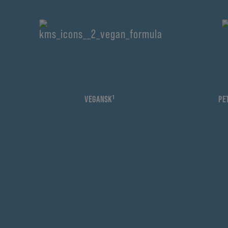
VEGANSK¹
PE