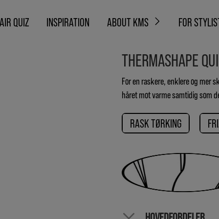
AIR QUIZ
INSPIRATION
ABOUT KMS
FOR STYLIS
THERMASHAPE QUI
For en raskere, enklere og mer s
håret mot varme samtidig som det
RASK TØRKING
FR
HOVEDFORDELER