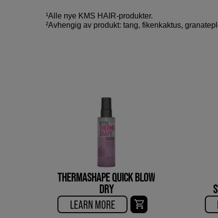
¹Alle nye KMS HAIR-produkter.
²Avhengig av produkt: tang, fikenkaktus, granateple,
THERMASHAPE QUICK BLOW
DRY
S
LEARN MORE