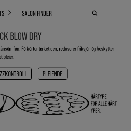
TS
SALON FINDER
CK BLOW DRY
kånsom føn. Forkorter tørketiden, reduserer friksjon og beskytter
 pleier.
IZZKONTROLL
PLEIENDE
HÅRTYPE
FOR ALLE HÅRT
YPER.