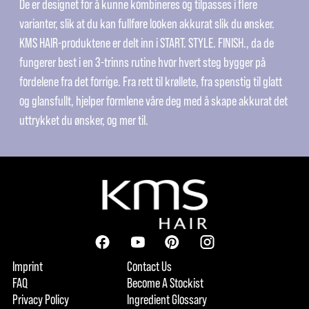
De er designet for å kunne kombineres og tilpasses i flere
varianter, slik at du kan fullføre looken akkurat slik du ønsker.
KMS HAIR-produktene er delt inn i START. STYLE. FINISH., da de
fungerer best i en 3-trinns rutine hvor hvert steg bygger på
fordelene fra det forrige. Fra rett til krøllete, fra spenstig til glatt
og glansfullt, hjelper formlene våre deg med å skape akkurat det
uttrykket du ønsker, og mer til.
Imprint
Contact Us
FAQ
Become A Stockist
Privacy Policy
Ingredient Glossary