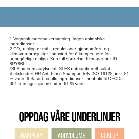
1 Vegansk morsmelkerstatning. Ingen animalske
ingredienser.
2 CO₂-utslipp er målt, reduksjoner gjennomført, og
klimavernprosjekter finansiert for å kompensere for
uunngåelige utslipp. Kun full størrelse. Klimapartner-ID:
8PY8BI.
³SLS natriumlaurylsulfat, SLES natriumlaurethsulfat.
4 ekskludert HR Anti-Flass Shampoo 5By ISO 16128, inkl. 81
% vann. 6 Basert på alle ingredienser i henhold til OECDs
301-retningslinjer, inkludert 81 % vann.
OPPDAG VÅRE UNDERLINJER
HAIRPLAY
ADDVOLUME
CURLUP