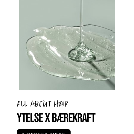
All about hair
YTELSE X BÆREKRAFT