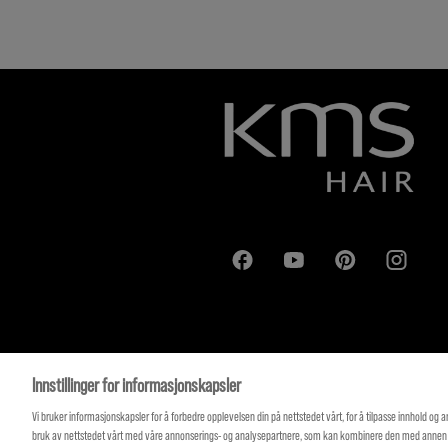
Innstillinger for informasjonskapsler
Vi bruker informasjonskapsler for å forbedre opplevelsen din på nettstedet vårt, for å tilpasse innhold og 
bruk av nettstedet vårt med våre annonserings- og analysepartnere, som kan kombinere den med annen inf