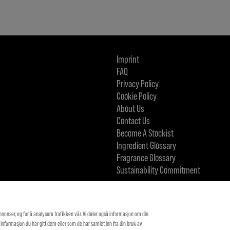
Imprint
FAQ
Privacy Policy
Cookie Policy
About Us
Contact Us
Become A Stockist
Ingredient Glossary
Fragrance Glossary
Sustainability Commitment
KMS IS A PART OF
annonser, og for å analysere trafikken vår. Vi deler også informasjon om din
ormasjon du har gitt dem eller som de har samlet inn fra din bruk av