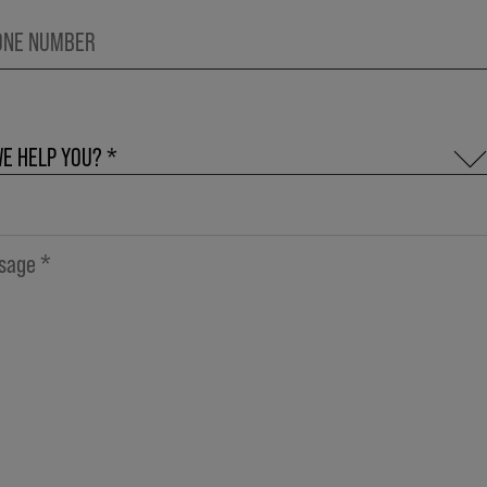
E HELP YOU? *
STIONS & FEEDBACK
IN MY SALON
ABOUT KMS PRODUCTS
ABOUT THE KMS STYLE COMMUNITY
BOUT EDUCATIONAL SESSIONS
BOUT OUR WEBSITE