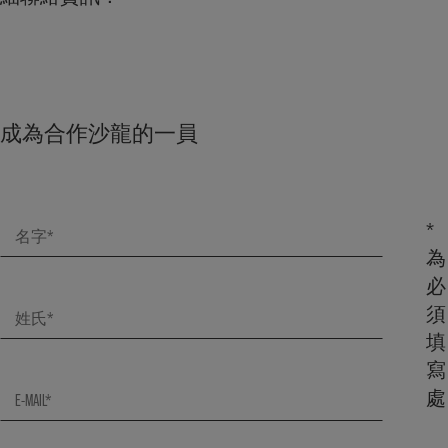
成為合作沙龍的一員
*
為
必
須
填
寫
處