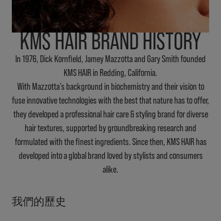
KMS HAIR BRAND HISTORY
In 1976, Dick Kornfield, Jamey Mazzotta and Gary Smith founded
KMS HAIR in Redding, California.
With Mazzotta’s background in biochemistry and their vision to
fuse innovative technologies with the best that nature has to offer,
they developed a professional hair care & styling brand for diverse
hair textures, supported by groundbreaking research and
formulated with the finest ingredients. Since then, KMS HAIR has
developed into a global brand loved by stylists and consumers
alike.
我們的歷史