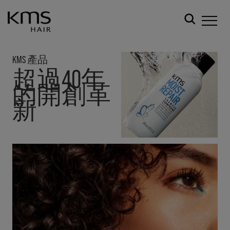
KMS 產品
超過40年
的開創革
新