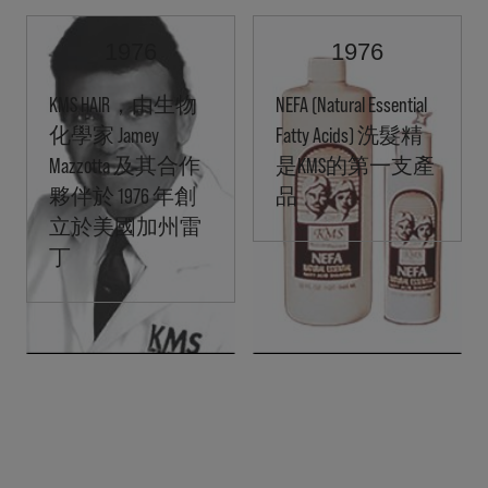
1976
1976
KMS HAIR，由生物
NEFA (Natural Essential
化學家 Jamey
Fatty Acids) 洗髮精
Mazzotta 及其合作
是KMS的第一支產
夥伴於 1976 年創
品
立於美國加州雷
丁