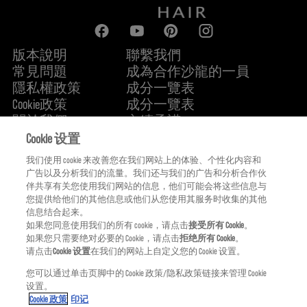
版本說明
聯繫我們
常見問題
成為合作沙龍的一員
隱私權政策
成分一覽表
Cookie政策
成分一覽表
關於我們
永續承諾
FIND US
Cookie 设置
我们使用 cookie 来改善您在我们网站上的体验、个性化内容和
广告以及分析我们的流量。我们还与我们的广告和分析合作伙
伴共享有关您使用我们网站的信息，他们可能会将这些信息与
您提供给他们的其他信息或他们从您使用其服务时收集的其他
信息结合起来。
如果您同意使用我们的所有 cookie，请点击
接受所有 Cookie
。
如果您只需要绝对必要的 Cookie，请点击
拒绝所有 Cookie
。
请点击
Cookie 设置
在我们的网站上自定义您的 Cookie 设置。
您可以通过单击页脚中的 Cookie 政策/隐私政策链接来管理 Cookie
设置。
KMS IS A PART OF
Cookie 政策
印记