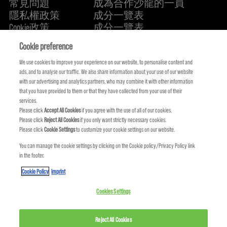
常見問題
成為合作沙龍的一員
隱私權政策
成分一覽表
Cookie政策
成分一覽表
關於我們
永續承諾
FIND US
Cookie preference
We use cookies to improve your experience on our website, to personalise content and
ads, and to analyse our traffic. We also share information about your use of our website
with our advertising and analytics partners, who may combine it with other information
that you have provided to them or that they have collected from your use of their
services.
Please click
Accept All Cookies
if you agree with the use of all of our cookies.
Please click
Reject All Cookies
if you only want strictly necessary cookies.
Please click
Cookie Settings
to customize your cookie settings on our website.
You can manage the cookie settings by clicking on the Cookie policy/Privacy Policy link
in the footer.
KMS IS A PART OF
Cookie Policy
Imprint
Cookies Settings
Reject All Cookies