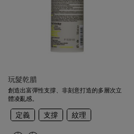
玩髮乾腊
創造出富彈性支撐、非刻意打造的多層次立
體凌亂感。
定義
支撐
紋理