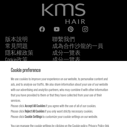
版本說明
聯繫我們
常見問題
成為合作沙龍的一員
隱私權政策
成分一覽表
Cookie政策
成分一覽表
關於我們
永續承諾
FIND US
Cookie preference
We use cookies to improve your experience on our website, to personalise content and
ads, and to analyse our traffic. We also share information about your use of our website
with our advertising and analytics partners, who may combine it with other information
that you have provided to them or that they have collected from your use of their
services.
Please click
Accept All Cookies
if you agree with the use of all of our cookies.
Please click
Reject All Cookies
if you only want strictly necessary cookies.
Please click
Cookie Settings
to customize your cookie settings on our website.
You can manage the cookie settings by clicking on the Cookie policy/Privacy Policy link