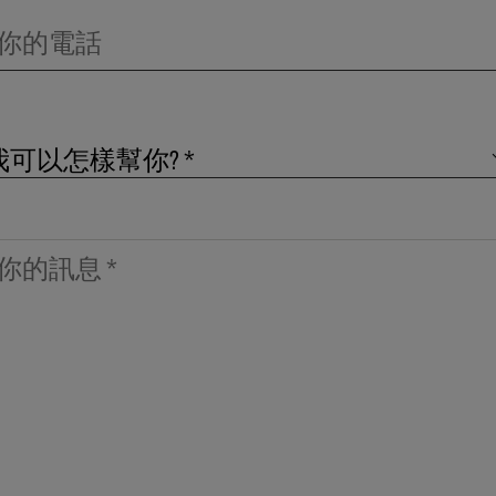
我可以怎樣幫你? *
常見問題與意見回饋
有關 KMS 產品的問題
有關 KMS 時尚社區的問題
有關教育課程的問題
有關我們網站的問題
其他