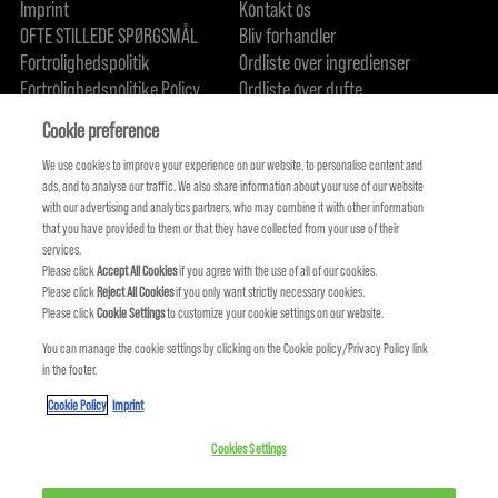
Imprint
Kontakt os
OFTE STILLEDE SPØRGSMÅL
Bliv forhandler
Fortrolighedspolitik
Ordliste over ingredienser
Fortrolighedspolitike Policy
Ordliste over dufte
Om os
Forpligtelse til bæredygtighed
FIND US
Cookie preference
We use cookies to improve your experience on our website, to personalise content and
ads, and to analyse our traffic. We also share information about your use of our website
with our advertising and analytics partners, who may combine it with other information
that you have provided to them or that they have collected from your use of their
services.
Please click
Accept All Cookies
if you agree with the use of all of our cookies.
Please click
Reject All Cookies
if you only want strictly necessary cookies.
Please click
Cookie Settings
to customize your cookie settings on our website.
You can manage the cookie settings by clicking on the Cookie policy/Privacy Policy link
in the footer.
KMS IS A PART OF
Cookie Policy
Imprint
Cookies Settings