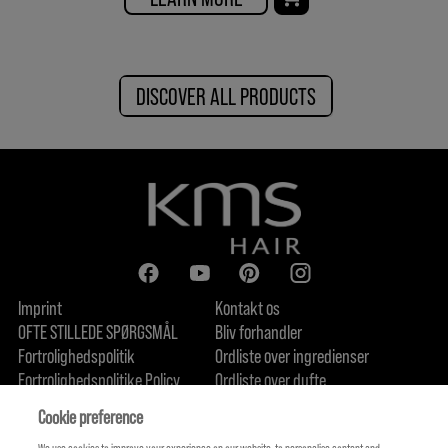
DISCOVER ALL PRODUCTS
Imprint
Kontakt os
OFTE STILLEDE SPØRGSMÅL
Bliv forhandler
Fortrolighedspolitik
Ordliste over ingredienser
Fortrolighedspolitike Policy
Ordliste over dufte
Om os
Forpligtelse til bæredygtighed
FIND US
Cookie preference