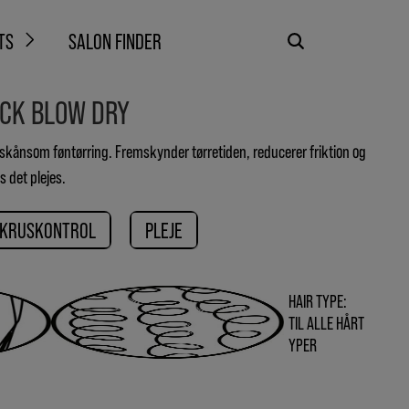
TS
SALON FINDER
CK BLOW DRY
skånsom føntørring. Fremskynder tørretiden, reducerer friktion og
 det plejes.
KRUSKONTROL
PLEJE
HAIR TYPE:
TIL ALLE HÅRT
YPER