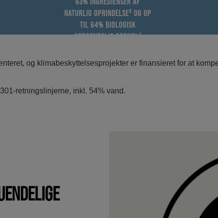
63% INGREDIENSER AF
NATURLIG OPRINDELSE³ OG OP
TIL 64% BIOLOGISK
NEDBRYDELIG FORMEL⁴
nteret, og klimabeskyttelsesprojekter er finansieret for at kom
 301-retningslinjerne, inkl. 54% vand.
 UENDELIGE