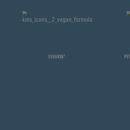
VEGANSK¹
PE