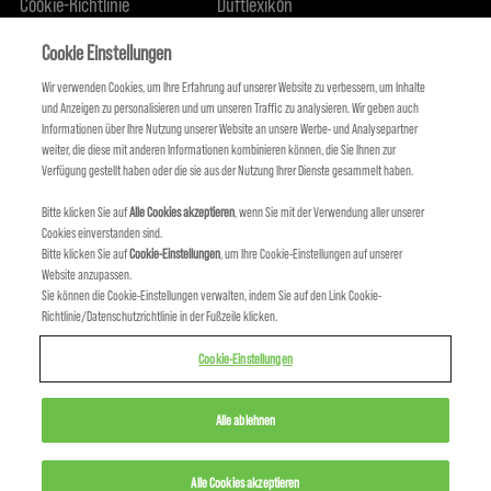
Cookie-Richtlinie
Duftlexikon
Über uns
Engagement für Nachhaltigkeit
FIND US
Cookie Einstellungen
Wir verwenden Cookies, um Ihre Erfahrung auf unserer Website zu verbessern, um Inhalte
und Anzeigen zu personalisieren und um unseren Traffic zu analysieren. Wir geben auch
Informationen über Ihre Nutzung unserer Website an unsere Werbe- und Analysepartner
weiter, die diese mit anderen Informationen kombinieren können, die Sie Ihnen zur
Verfügung gestellt haben oder die sie aus der Nutzung Ihrer Dienste gesammelt haben.
Bitte klicken Sie auf
Alle Cookies akzeptieren
, wenn Sie mit der Verwendung aller unserer
Cookies einverstanden sind.
Bitte klicken Sie auf
Cookie-Einstellungen
, um Ihre Cookie-Einstellungen auf unserer
Website anzupassen.
Sie können die Cookie-Einstellungen verwalten, indem Sie auf den Link Cookie-
KMS IST TEIL VON
Richtlinie/Datenschutzrichtlinie in der Fußzeile klicken.
Cookie-Einstellungen
Alle ablehnen
Alle Cookies akzeptieren