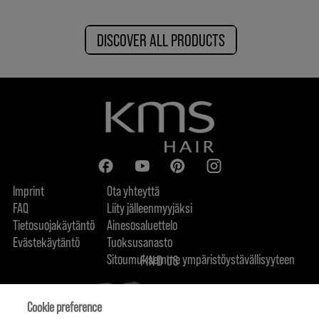
DISCOVER ALL PRODUCTS
Imprint
Ota yhteyttä
FAQ
Liity jälleenmyyjäksi
Tietosuojakäytäntö
Ainesosaluettelo
Evästekäytäntö
Tuoksusanasto
Sitoumuksemme ympäristöystävällisyyteen
FIND US
Cookie preference