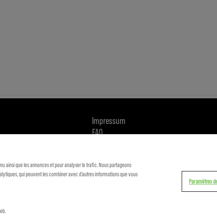
Impressum
FAQ
Politique
de confidentialité
enu ainsi que les annonces et pour analyser le trafic. Nous partageons
Politique de cookie
analytiques, qui peuvent les combiner avec d'autres informations que vous
Qui sommes-nous
Paramètres d
Nous contacter
Devenir distributeur
eb.
Glossaire des ingrédients