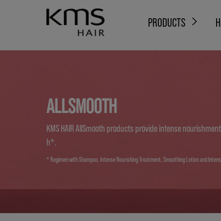
PRODUCTS
H
ALLSMOOTH
KMS HAIR AllSmooth products provide intense nourishment a
h*.
* Regimen with Shampoo, Intense Nourishing Treatment, Smoothing Lotion and Intense