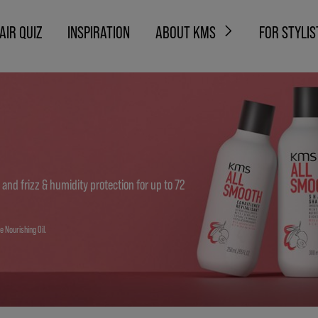
AIR QUIZ
INSPIRATION
ABOUT KMS
FOR STYLIS
nd frizz & humidity protection for up to 72
 Nourishing Oil.