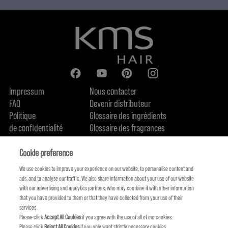
Impressum
Nous contacter
FAQ
Devenir distributeur
Politique
Glossaire des ingrédients
de confidentialité
Glossaire des fragrances
Politique de cookie
Engagement en terme de durabilité
FIND US
Qui sommes-nous
Cookie preference
We use cookies to improve your experience on our website, to personalise content and
ads, and to analyse our traffic. We also share information about your use of our website
with our advertising and analytics partners, who may combine it with other information
that you have provided to them or that they have collected from your use of their
services.
Please click
Accept All Cookies
if you agree with the use of all of our cookies.
Please click
Reject All Cookies
if you only want strictly necessary cookies.