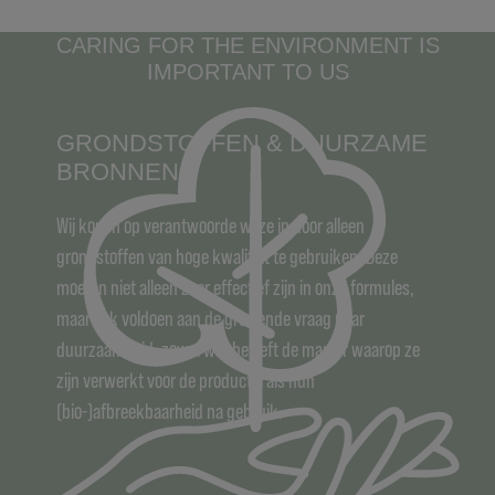
CARING FOR THE ENVIRONMENT IS
IMPORTANT TO US
GRONDSTOFFEN & DUURZAME
BRONNEN
Wij kopen op verantwoorde wijze in door alleen
grondstoffen van hoge kwaliteit te gebruiken. Deze
moeten niet alleen zeer effectief zijn in onze formules,
maar ook voldoen aan de groeiende vraag naar
duurzaamheid, zowel wat betreft de manier waarop ze
zijn verwerkt voor de productie als hun
(bio-)afbreekbaarheid na gebruik.