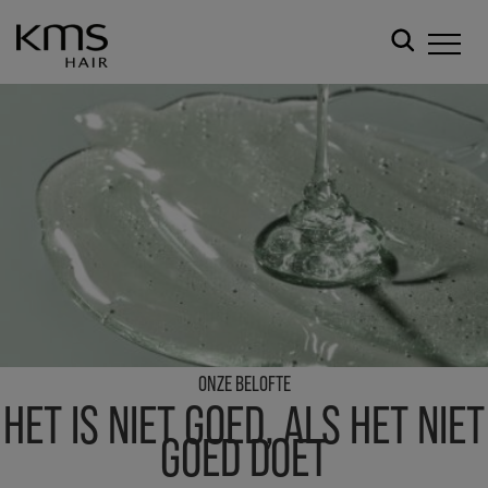
ONZE BELOFTE
HET IS NIET GOED, ALS HET NIET
GOED DOET